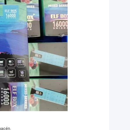
macén.