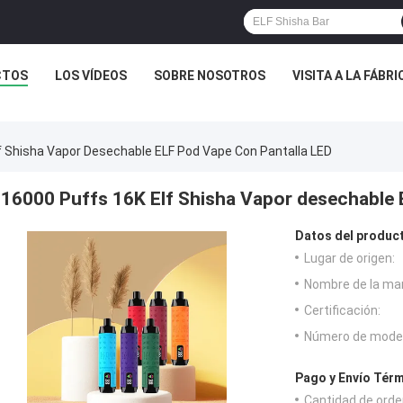
CTOS
LOS VÍDEOS
SOBRE NOSOTROS
VISITA A LA FÁBRI
f Shisha Vapor Desechable ELF Pod Vape Con Pantalla LED
16000 Puffs 16K Elf Shisha Vapor desechable 
Datos del produc
Lugar de origen:
Nombre de la ma
Certificación:
Número de model
Pago y Envío Térm
Cantidad de orde