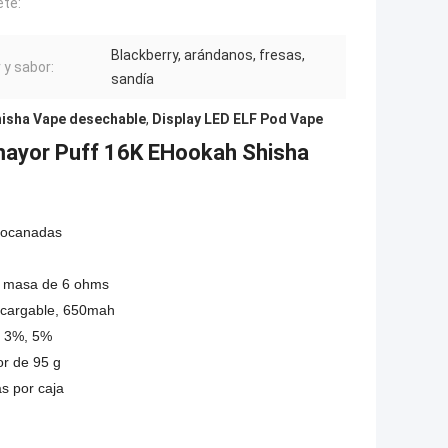
te:
Blackberry, arándanos, fresas,
 y sabor:
sandía
hisha Vape desechable
,
Display LED ELF Pod Vape
 mayor Puff 16K EHookah Shisha
bocanadas
 masa de 6 ohms
recargable, 650mah
 3%, 5%
or de 95 g
s por caja