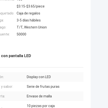
$3.15-$3.65/piece
aquetado:
Caja de regalos
ga:
3-5 días hábiles
ago:
T/T, Western Union
fuente:
50000
 con pantalla LED
ón:
Display con LED
 y sabor:
Serie de frutas puras
rta:
Envase de malla
10 piezas por caja