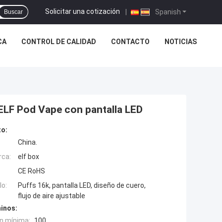
Solicitar una cotización
|
Spanish
Buscar
CA
CONTROL DE CALIDAD
CONTACTO
NOTICIAS
ELF Pod Vape con pantalla LED
to:
China.
rca:
elf box
CE RoHS
o:
Puffs 16k, pantalla LED, diseño de cuero,
flujo de aire ajustable
inos:
n mínima:
100