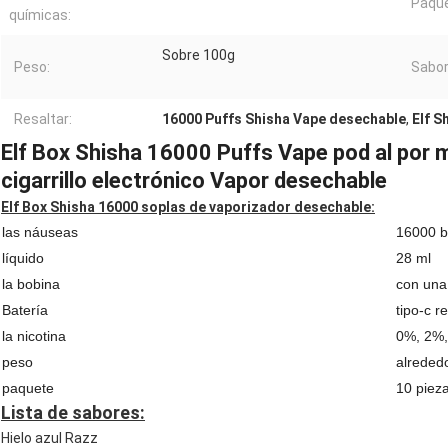
Paque
químicas:
Sobre 100g
Peso:
Sabor
Resaltar:
16000 Puffs Shisha Vape desechable
,
Elf S
Elf Box Shisha 16000 Puffs Vape pod al por
cigarrillo electrónico Vapor desechable
Elf Box Shisha 16000 soplas de vaporizador desechable:
las náuseas
16000 
líquido
28 ml
la bobina
con una
Batería
tipo-c 
la nicotina
0%, 2%,
peso
alreded
paquete
10 pieza
Lista de sabores:
Hielo azul Razz