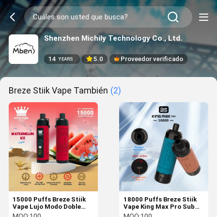
Shenzhen Michily Technology Co., Ltd.
14
5.0
Proveedor verificado
YEARS
Breze Stiik Vape También
(2)
15000 Puffs Breze Stiik
18000 Puffs Breze Stiik
Vape Lujo Modo Doble
Vape King Max Pro Sub
Vape Diseño de Cuero BS
Ohm Mesh bobina
MOQ:
100
MOQ:
100