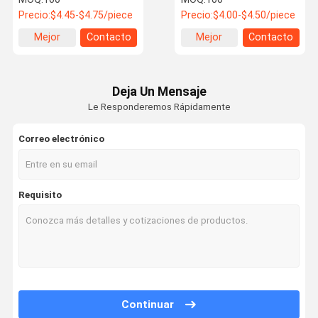
Kingmax Hookah
desechable Cecig Pod
Precio:
$4.45-$4.75/piece
Precio:
$4.00-$4.50/piece
Mejor
Contacto
Mejor
Contacto
precio
precio
Deja Un Mensaje
Le Responderemos Rápidamente
Correo electrónico
Requisito
Continuar