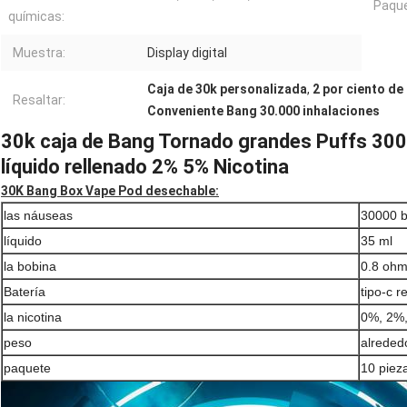
Paque
químicas:
Muestra:
Display digital
Caja de 30k personalizada
,
2 por ciento de
Resaltar:
Conveniente Bang 30.000 inhalaciones
30k caja de Bang Tornado grandes Puffs 30
líquido rellenado 2% 5% Nicotina
30K Bang Box Vape Pod desechable:
las náuseas
30000 b
líquido
35 ml
la bobina
0.8 ohm
Batería
tipo-c 
la nicotina
0%, 2%
peso
alreded
paquete
10 piez