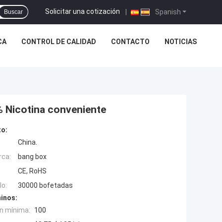
Solicitar una cotización
|
Spanish
Buscar
CA
CONTROL DE CALIDAD
CONTACTO
NOTICIAS
% Nicotina conveniente
to:
China.
rca:
bang box
CE, RoHS
o:
30000 bofetadas
inos:
n mínima:
100