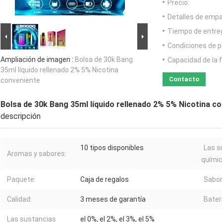
Precio:
Detalles de emp
Tiempo de entre
Condiciones de p
Ampliación de imagen :
Bolsa de 30k Bang
Capacidad de la 
35ml líquido rellenado 2% 5% Nicotina
Contacto
conveniente
Bolsa de 30k Bang 35ml líquido rellenado 2% 5% Nicotina c
descripción
10 tipos disponibles
Las s
Aromas y sabores:
químic
Paquete:
Caja de regalos
Sabor
Calidad:
3 meses de garantía
Bater
Las sustancias
el 0%, el 2%, el 3%, el 5%