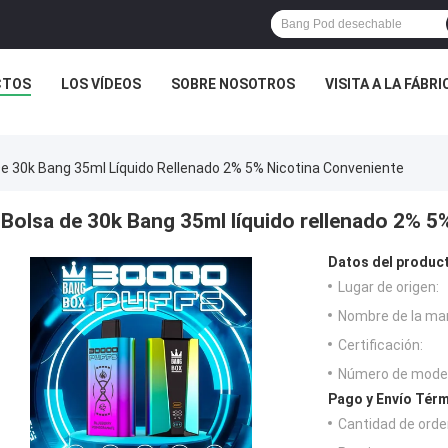
CTOS
LOS VÍDEOS
SOBRE NOSOTROS
VISITA A LA FÁBRI
De 30k Bang 35ml Líquido Rellenado 2% 5% Nicotina Conveniente
Bolsa de 30k Bang 35ml líquido rellenado 2% 5
Datos del produc
Lugar de origen:
Nombre de la ma
Certificación:
Número de model
Pago y Envío Térm
Cantidad de orde