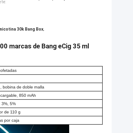
te:
 nicotina 30k Bang Box
,
000 marcas de Bang eCig 35 ml
ofetadas
, bobina de doble malla
recargable, 850 mAh
, 3%, 5%
or de 110 g
as por caja