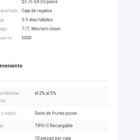
$3.75-$4.25/piece
aquetado:
Caja de regalos
ga:
3-5 días hábiles
ago:
T/T, Western Union
fuente:
5000
onveniente
ustancias
el 2% el 5%
as:
 y sabor:
Serie de frutas puras
ía:
TIPO-C Recargable
10 piezas por caja