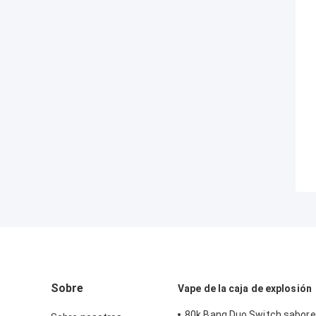
Sobre
Vape de la caja de explosión
80k Bang Duo Switch sabore