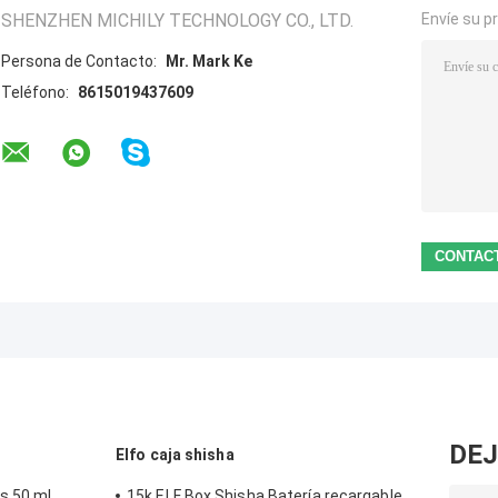
SHENZHEN MICHILY TECHNOLOGY CO., LTD.
Envíe su p
Persona de Contacto:
Mr. Mark Ke
Teléfono:
8615019437609
DEJ
Elfo caja shisha
s 50 ml
15k ELF Box Shisha Batería recargable