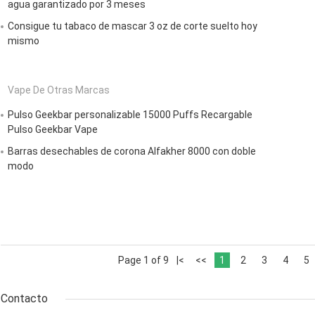
agua garantizado por 3 meses
Consigue tu tabaco de mascar 3 oz de corte suelto hoy
mismo
Vape De Otras Marcas
Pulso Geekbar personalizable 15000 Puffs Recargable
Pulso Geekbar Vape
Barras desechables de corona Alfakher 8000 con doble
modo
Page 1 of 9
|<
<<
1
2
3
4
5
Contacto