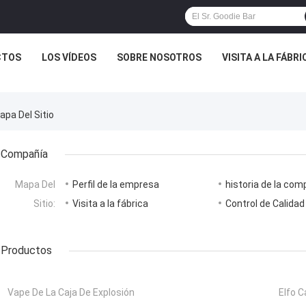
CTOS
LOS VÍDEOS
SOBRE NOSOTROS
VISITA A LA FÁBRI
apa Del Sitio
Compañía
Mapa Del
Perfil de la empresa
historia de la com
Sitio:
Visita a la fábrica
Control de Calidad
Productos
Vape De La Caja De Explosión
Elfo C