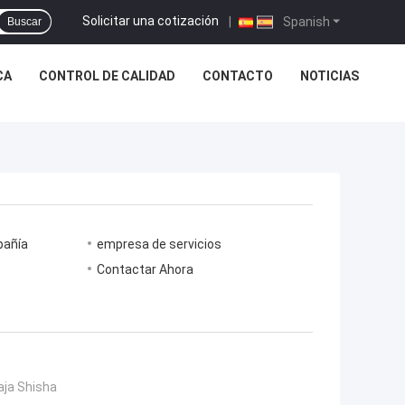
Solicitar una cotización
|
Spanish
Buscar
CA
CONTROL DE CALIDAD
CONTACTO
NOTICIAS
pañía
empresa de servicios
Contactar Ahora
aja Shisha