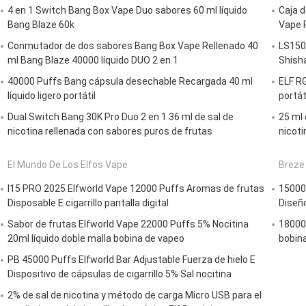
4 en 1 Switch Bang Box Vape Duo sabores 60 ml líquido
Caja d
Bang Blaze 60k
Vape P
Conmutador de dos sabores Bang Box Vape Rellenado 40
LS1500
ml Bang Blaze 40000 líquido DUO 2 en 1
Shisha
40000 Puffs Bang cápsula desechable Recargada 40 ml
ELF RG
líquido ligero portátil
portát
Dual Switch Bang 30K Pro Duo 2 en 1 36 ml de sal de
25 ml 
nicotina rellenada con sabores puros de frutas
nicoti
El Mundo De Los Elfos Vape
Breze
I15 PRO 2025 Elfworld Vape 12000 Puffs Aromas de frutas
15000
Disposable E cigarrillo pantalla digital
Diseñ
Sabor de frutas Elfworld Vape 22000 Puffs 5% Nocitina
18000
20ml líquido doble malla bobina de vapeo
bobin
PB 45000 Puffs Elfworld Bar Adjustable Fuerza de hielo E
Dispositivo de cápsulas de cigarrillo 5% Sal nocitina
2% de sal de nicotina y método de carga Micro USB para el