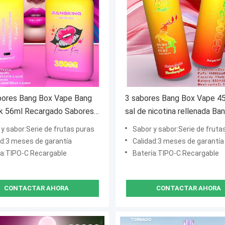
bores Bang Box Vape Bang
3 sabores Bang Box Vape 45
5k 56ml Recargado Sabores
sal de nicotina rellenada Ba
as puras Sabor recargable
45k 3 bobina de malla
y sabor:Serie de frutas puras
Sabor y sabor:Serie de fruta
ad:3 meses de garantía
Calidad:3 meses de garantía
ía:TIPO-C Recargable
Batería:TIPO-C Recargable
CONTACTAR AHORA
CONTACTAR AHORA