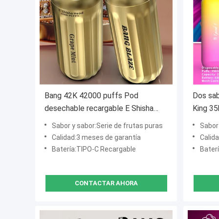
Bang 42K 42000 puffs Pod
Dos sa
desechable recargable E Shisha
King 3
cabeza 1000mah
de frut
Sabor y sabor:Serie de frutas puras
Sabor 
Calidad:3 meses de garantía
Calid
Batería:TIPO-C Recargable
Bater
CONTACTAR AHORA