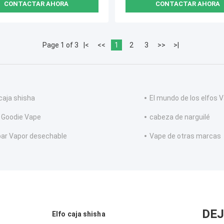
CONTACTAR AHORA
CONTACTAR AHORA
Page 1 of 3
|<
<<
1
2
3
>>
>|
 caja shisha
El mundo de los elfos 
r. Goodie Vape
cabeza de narguilé
ar Vapor desechable
Vape de otras marcas
DEJ
Elfo caja shisha