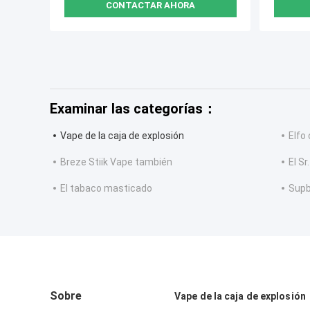
CONTACTAR AHORA
Examinar las categorías：
Vape de la caja de explosión
Elfo
Breze Stiik Vape también
El S
El tabaco masticado
Supb
Sobre
Vape de la caja de explosión