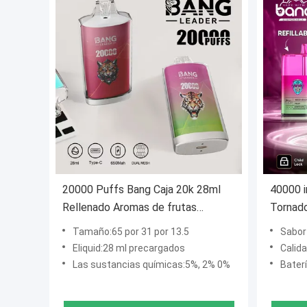
20000 Puffs Bang Caja 20k 28ml
40000 i
Rellenado Aromas de frutas
Tornad
desechables
Pen de
Tamaño:65 por 31 por 13.5
Sabor 
Eliquid:28 ml precargados
Calid
Las sustancias químicas:5%, 2% 0%
Bater