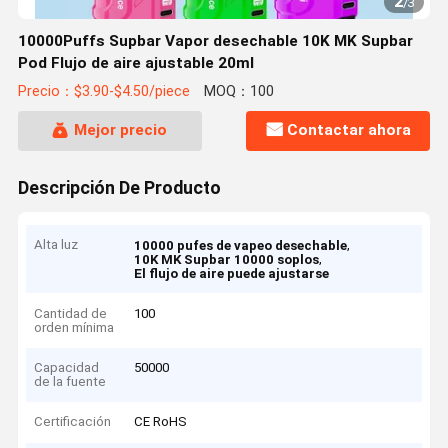
2
/
3
10000Puffs Supbar Vapor desechable 10K MK Supbar
Pod Flujo de aire ajustable 20ml
Precio：$3.90-$4.50/piece
MOQ：100
Mejor precio
Contactar ahora
Descripción De Producto
Alta luz
,
10000 pufes de vapeo desechable
,
10K MK Supbar 10000 soplos
El flujo de aire puede ajustarse
Cantidad de
100
orden mínima
Capacidad
50000
de la fuente
Certificación
CE RoHS