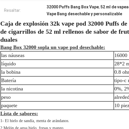
32000 Puffs Bang Box Vape
,
52 ml de vapea
Resaltar:
Vape Bang desechable y personalizable
Caja de explosión 32k vape pod 32000 Puffs de 
de cigarrillos de 52 ml rellenos de sabor de fru
duales
Bang Box 32000 sopla un vape pod desechable:
las náuseas
16000 
líquido
28*2 
la bobina
0.8 oh
Batería
tipo-c
la nicotina
0%, 2
peso
alrede
paquete
10 piez
Lista de sabores:
1- El hielo de sandía, menta de arándanos.
2.Melón de agua hielo, fresas y mango