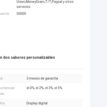
Union,MoneyGram,T/T,Paypal y otros
servicios.
fuente:
50000
on dos sabores personalizables
ad:
3 meses de garantía
ustancias
el 0%, el 2%, el 3%, el 5%
as:
ra:
Display digital