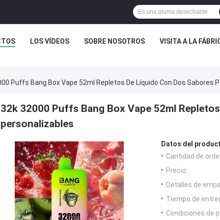
CTOS
LOS VÍDEOS
SOBRE NOSOTROS
VISITA A LA FÁBRI
000 Puffs Bang Box Vape 52ml Repletos De Líquido Con Dos Sabores P
32k 32000 Puffs Bang Box Vape 52ml Repletos 
personalizables
Datos del produc
Cantidad de orde
Precio:
Detalles de emp
Tiempo de entre
Condiciones de p