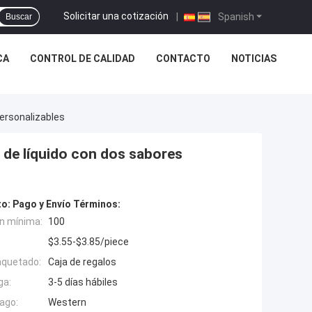
Solicitar una cotización
|
Spanish
Buscar
CA
CONTROL DE CALIDAD
CONTACTO
NOTICIAS
ersonalizables
de líquido con dos sabores
to:
Pago y Envío Términos:
n mínima:
100
$3.55-$3.85/piece
aquetado:
Caja de regalos
ga:
3-5 días hábiles
ago:
Western