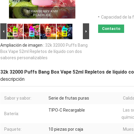
Capacidad de la 
Contacto
Ampliación de imagen :
32k 32000 Puffs Bang
Box Vape 52ml Repletos de líquido con dos
sabores personalizables
32k 32000 Puffs Bang Box Vape 52ml Repletos de líquido c
descripción
Sabor y sabor:
Serie de frutas puras
Calid
TIPO-C Recargable
Las s
Batería:
químic
Paquete:
10 piezas por caja
Muest