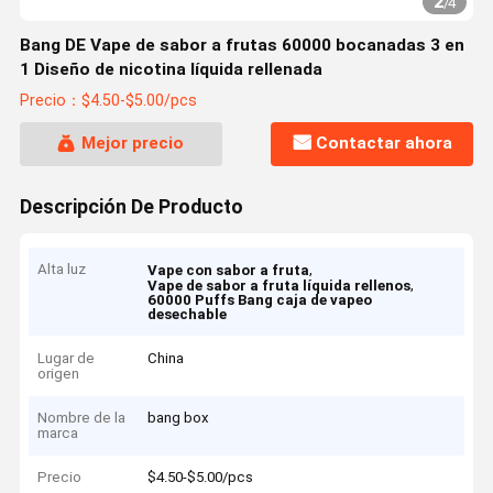
2
/
4
Bang DE Vape de sabor a frutas 60000 bocanadas 3 en
1 Diseño de nicotina líquida rellenada
Precio：$4.50-$5.00/pcs
Mejor precio
Contactar ahora
Descripción De Producto
Alta luz
,
Vape con sabor a fruta
,
Vape de sabor a fruta líquida rellenos
60000 Puffs Bang caja de vapeo
desechable
Lugar de
China
origen
Nombre de la
bang box
marca
Precio
$4.50-$5.00/pcs