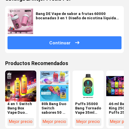
Bang DE Vape de sabor a frutas 60000
bocanadas 3 en 1 Diseño de nicotina líquida
rellenada
Continuar
Productos Recomendados
4 en 1 Switch
80k Bang Duo
Puffs 35000
46 ml Bang
Bang Box
Switch
Bang Tornado
King 2500
Vape Duo
sabores 50 ml
Vape 35ml
Puffs 25k
sabores 60 ml
líquido
Recargado
Nicotina 2
líquido Bang
rellenado 5%
Liquido Bang
Tipo C
Mejor precio
Mejor precio
Mejor precio
Mejor pre
Blaze 60k
de nicotina
Caja 35k 0%
Recargabl