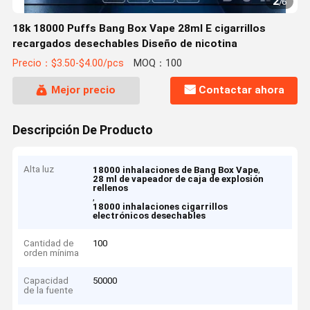
2
/
6
18k 18000 Puffs Bang Box Vape 28ml E cigarrillos
recargados desechables Diseño de nicotina
Precio：$3.50-$4.00/pcs
MOQ：100
Mejor precio
Contactar ahora
Descripción De Producto
Alta luz
,
18000 inhalaciones de Bang Box Vape
28 ml de vapeador de caja de explosión
rellenos
,
18000 inhalaciones cigarrillos
electrónicos desechables
Cantidad de
100
orden mínima
Capacidad
50000
de la fuente