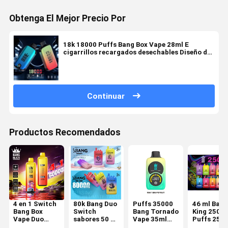
Obtenga El Mejor Precio Por
18k 18000 Puffs Bang Box Vape 28ml E
cigarrillos recargados desechables Diseño de
nicotina
Continuar
Productos Recomendados
4 en 1 Switch
80k Bang Duo
Puffs 35000
46 ml Bang
Bang Box
Switch
Bang Tornado
King 2500
Vape Duo
sabores 50 ml
Vape 35ml
Puffs 25k
sabores 60 ml
líquido
Recargado
Nicotina 2