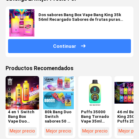
Dos sabores Bang Box Vape Bang King 35k
56ml Recargado Sabores de frutas puras
Sabor recargable
Continuar
Productos Recomendados
4 en 1 Switch
80k Bang Duo
Puffs 35000
46 ml Bang
Bang Box
Switch
Bang Tornado
King 2500
Vape Duo
sabores 50 ml
Vape 35ml
Puffs 25k
sabores 60 ml
líquido
Recargado
Nicotina 2
líquido Bang
rellenado 5%
Liquido Bang
Tipo C
Mejor precio
Mejor precio
Mejor precio
Mejor pre
Blaze 60k
de nicotina
Caja 35k 0%
Recargabl