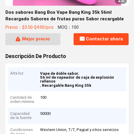
2
/
4
Dos sabores Bang Box Vape Bang King 35k 56ml
Recargado Sabores de frutas puras Sabor recargable
Precio：$3.50-$4.00/pcs
MOQ：100
Mejor precio
Contactar ahora
Descripción De Producto
Alta luz
,
Vape de doble sabor
56 ml de vapeador de caja de explosión
rellenos
,
Recargable Bang King 35k
Cantidad de
100
orden mínima
Capacidad
50000
de la fuente
Condiciones
Western Union, T/T, Paypal y otros servicios
de pago