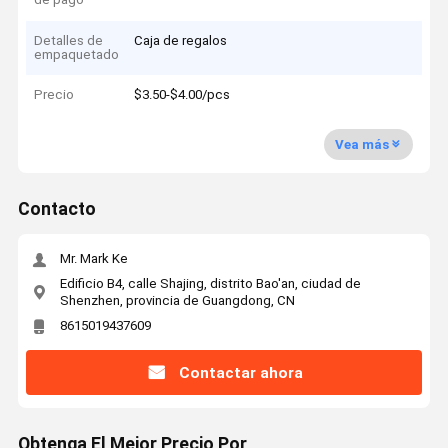
Detalles de
Caja de regalos
empaquetado
Precio
$3.50-$4.00/pcs
Vea más
Contacto
Mr. Mark Ke
Edificio B4, calle Shajing, distrito Bao'an, ciudad de
Shenzhen, provincia de Guangdong, CN
8615019437609
Contactar ahora
Obtenga El Mejor Precio Por