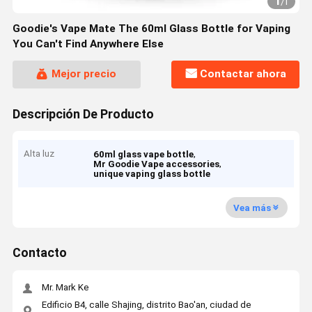
1
/
1
Goodie's Vape Mate The 60ml Glass Bottle for Vaping
You Can't Find Anywhere Else
Mejor precio
Contactar ahora
Descripción De Producto
Alta luz
,
60ml glass vape bottle
,
Mr Goodie Vape accessories
unique vaping glass bottle
Vea más
Contacto
Mr. Mark Ke
Edificio B4, calle Shajing, distrito Bao'an, ciudad de